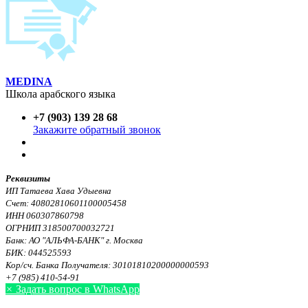
MEDINA
Школа арабского языка
+7 (903) 139 28 68
Закажите обратный звонок
Реквизиты
ИП Татаева Хава Удыевна
Счет: 40802810601100005458
ИНН 060307860798
ОГРНИП 318500700032721
Банк: АО "АЛЬФА-БАНК" г. Москва
БИК: 044525593
Кор/сч. Банка Получателя: 30101810200000000593
+7 (985) 410-54-91
×
Задать вопрос в WhatsApp