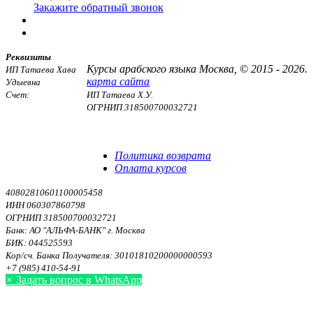
Закажите обратный звонок
Реквизиты
Курсы арабского языка Москва, © 2015 - 2026.
ИП Татаева Хава
карта сайта
Удыевна
Счет:
ИП Татаева Х.У.
ОГРНИП 318500700032721
Договор оферты
Политика конфиденциальности
Политика возврата
Оплата курсов
40802810601100005458
ИНН 060307860798
ОГРНИП 318500700032721
Банк: АО "АЛЬФА-БАНК" г. Москва
БИК: 044525593
Кор/сч. Банка Получателя: 30101810200000000593
+7 (985) 410-54-91
×
Задать вопрос в WhatsApp