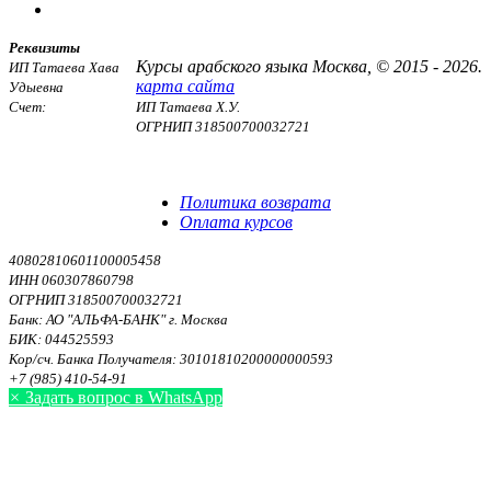
Реквизиты
Курсы арабского языка Москва, © 2015 - 2026.
ИП Татаева Хава
карта сайта
Удыевна
Счет:
ИП Татаева Х.У.
ОГРНИП 318500700032721
Договор оферты
Политика конфиденциальности
Политика возврата
Оплата курсов
40802810601100005458
ИНН 060307860798
ОГРНИП 318500700032721
Банк: АО "АЛЬФА-БАНК" г. Москва
БИК: 044525593
Кор/сч. Банка Получателя: 30101810200000000593
+7 (985) 410-54-91
×
Задать вопрос в WhatsApp