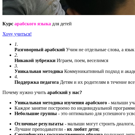
Курс
арабского языка
для детей
Хочу учиться!
1.
Разговорный арабский
Учим не отдельные слова, а язык
2.
Никакой зубрежки
Играем, поем, веселимся
3.
Уникальная методика
Коммуникативный подход и акад
4.
Поддержка педагога
Детям и их родителям в течение все
Почему нужно учить
арабский у нас?
Уникальная методика изучения арабского
- малыши уча
Каждое занятие построено по индивидуальной программе
Небольшие группы
- это оптимально для успешного усв
Отличные результаты
- малыши могут строить диалоги,
Лучшие преподаватели -
их любят дети;
Сертификаты государственного образца
получают дети,