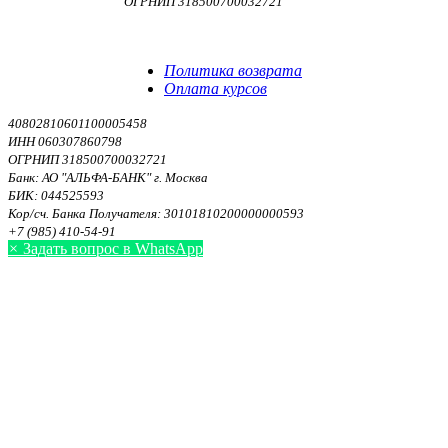
ОГРНИП 318500700032721
Договор оферты
Политика конфиденциальности
Политика возврата
Оплата курсов
40802810601100005458
ИНН 060307860798
ОГРНИП 318500700032721
Банк: АО "АЛЬФА-БАНК" г. Москва
БИК: 044525593
Кор/сч. Банка Получателя: 30101810200000000593
+7 (985) 410-54-91
×
Задать вопрос в WhatsApp