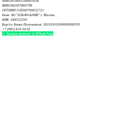
40802810601100005458
ИНН 060307860798
ОГРНИП 318500700032721
Банк: АО "АЛЬФА-БАНК" г. Москва
БИК: 044525593
Кор/сч. Банка Получателя: 30101810200000000593
+7 (985) 410-54-91
×
Задать вопрос в WhatsApp